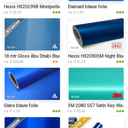
Hexis HX20299B Montpellier Blue Gloss folie
Diamant blauw folie
v.a. € 32,25
v.a. € 1,33
18 mtr Gloss Abu Dhabi Blue 3243 folie
Hexis HX20905M Night Blue Me
v.a. € 334,40
v.a. € 32,25
Glans blauw folie
3M 2080 S57 Satin Key West 
v.a. € 1,19
v.a. € 35,42