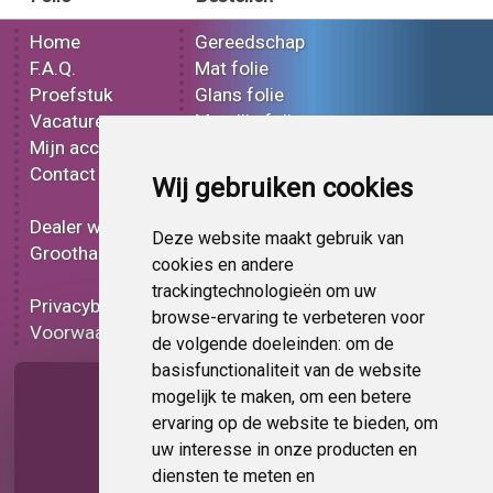
Home
Gereedschap
F.A.Q.
Mat folie
Proefstuk
Glans folie
Vacatures
Metallic folie
Mijn account
3D folie
Contact
Effect folie
Wij gebruiken cookies
Bedrukt folie
Dealer worden
Carbon folie
Deze website maakt gebruik van
Groothandel
Tint folie
cookies en andere
Functionele folie
trackingtechnologieën om uw
Privacybeleid
Folie korting
browse-ervaring te verbeteren voor
Voorwaarden
Op bestelling
de volgende doeleinden:
om de
basisfunctionaliteit van de website
Pagina delen
mogelijk te maken
,
om een betere
ervaring op de website te bieden
,
om
uw interesse in onze producten en
diensten te meten en