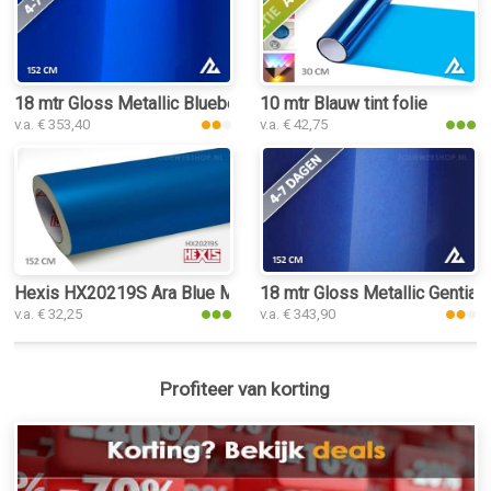
18 mtr Gloss Metallic Blueberry 3067 folie
10 mtr Blauw tint folie
v.a. € 353,40
v.a. € 42,75
Hexis HX20219S Ara Blue Metallic Satin folie
18 mtr Gloss Metallic Gentian 
v.a. € 32,25
v.a. € 343,90
Profiteer van korting