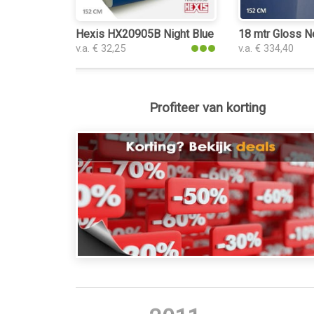
Hexis HX20905B Night Blue Metal Gloss folie
18 mtr Gloss N
v.a. € 32,25
v.a. € 334,40
Profiteer van korting