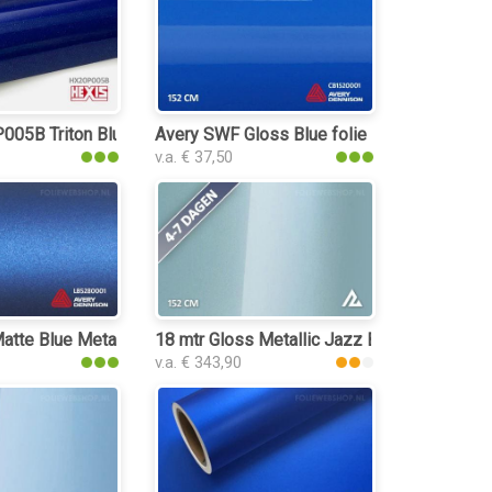
05B Triton Blue Gloss folie
Avery SWF Gloss Blue folie
v.a. € 37,50
tte Blue Metallic folie
18 mtr Gloss Metallic Jazz Blue 3027 folie
v.a. € 343,90