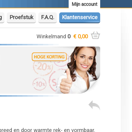
Mijn account
g
Proefstuk
F.A.Q.
Klantenservice
Winkelmand
0
€ 0,00
breed en door warmte rek- en vormbaar.