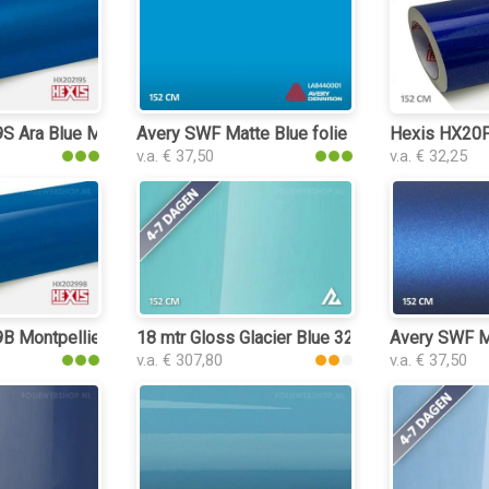
 Ara Blue Metallic Satin folie
Avery SWF Matte Blue folie
Hexis HX20P0
v.a. € 37,50
v.a. € 32,25
 Montpellier Blue Gloss folie
18 mtr Gloss Glacier Blue 3253 folie
Avery SWF Ma
v.a. € 307,80
v.a. € 37,50