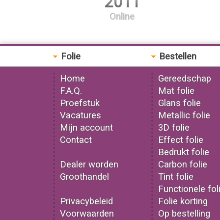
2011
Online
Folie
Bestellen
Home
Gereedschap
F.A.Q.
Mat folie
Proefstuk
Glans folie
Vacatures
Metallic folie
Mijn account
3D folie
Contact
Effect folie
Bedrukt folie
Dealer worden
Carbon folie
Groothandel
Tint folie
Functionele fol
Privacybeleid
Folie korting
Voorwaarden
Op bestelling