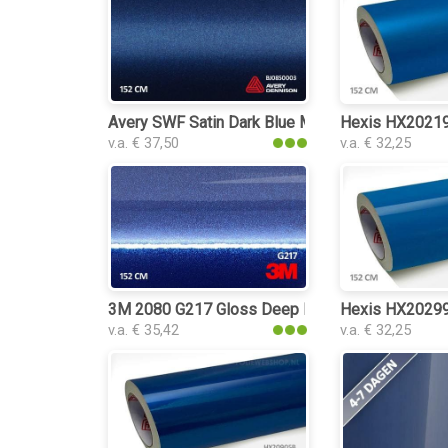
Avery SWF Satin Dark Blue Metallic folie
Hexis HX20219S
v.a. € 37,50
v.a. € 32,25
3M 2080 G217 Gloss Deep Blue Metallic folie
Hexis HX20299B
v.a. € 35,42
v.a. € 32,25