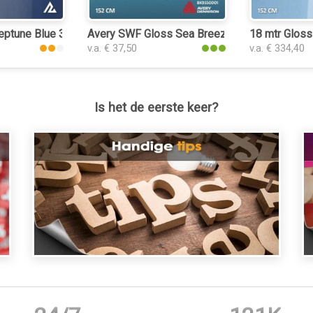
eptune Blue 3216 folie
Avery SWF Gloss Sea Breeze Blue folie
18 mtr Gloss
v.a. € 37,50
v.a. € 334,40
Is het de eerste keer?