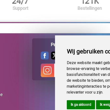
24/7
121K
Support
Bestellingen
Pagina delen
Wij gebruiken c
Deze website maakt gebr
browse-ervaring te verb
basisfunctionaliteit van
de website te bieden
,
om
marketinginteracties te 
relevanter voor u zijn
.
ie
Ik ga akkoord
Ik wei