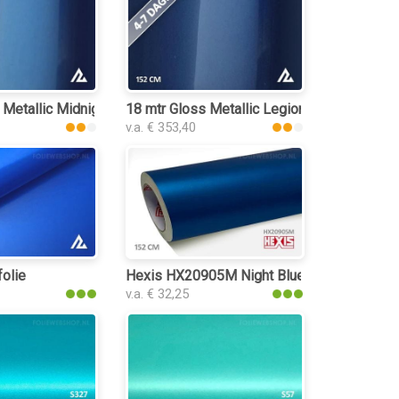
 Metallic Midnight Blue 3206 folie
18 mtr Gloss Metallic Legion Blue 3072 foli
v.a. € 353,40
folie
Hexis HX20905M Night Blue Metal Matt fol
v.a. € 32,25