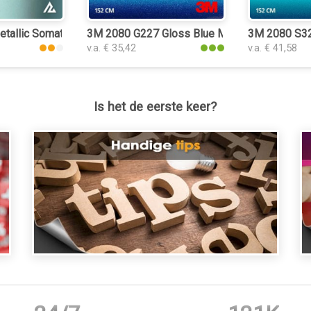
etallic Somato Blue 3064 folie
3M 2080 G227 Gloss Blue Metallic folie
3M 2080 S32
v.a. € 35,42
v.a. € 41,58
Is het de eerste keer?