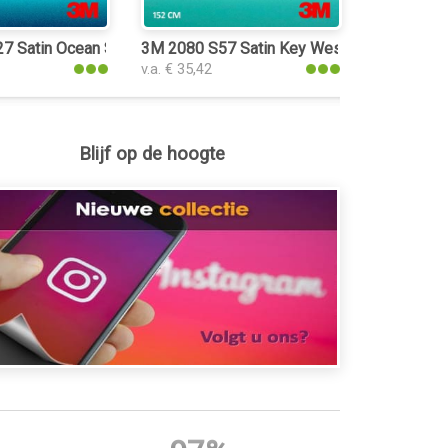
7 Satin Ocean Shimmer folie
3M 2080 S57 Satin Key West folie
v.a. € 35,42
Blijf op de hoogte