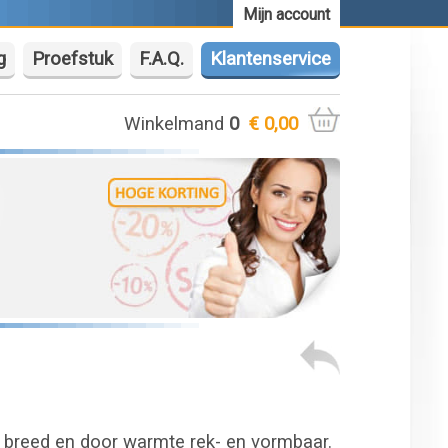
Mijn account
g
Proefstuk
F.A.Q.
Klantenservice
Winkelmand
0
€ 0,00
 breed en door warmte rek- en vormbaar.