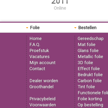
2011
Online
Folie
Bestellen
Home
Gereedschap
F.A.Q.
Mat folie
Proefstuk
Glans folie
Vacatures
Metallic folie
Mijn account
3D folie
Contact
Effect folie
Bedrukt folie
Dealer worden
Carbon folie
Groothandel
Tint folie
Functionele fol
Privacybeleid
Folie korting
Voorwaarden
Op bestelling