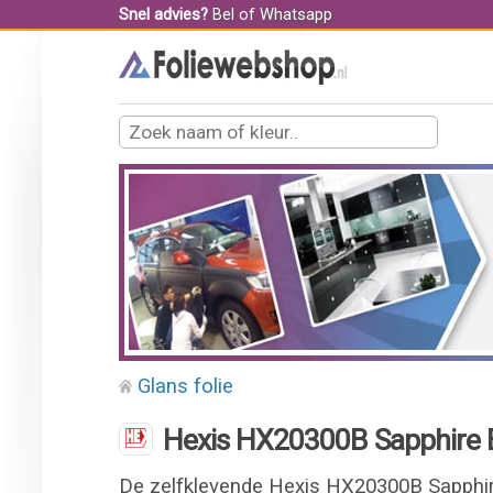
Snel advies?
Bel
of
Whatsapp
Glans folie
Hexis HX20300B Sapphire Bl
De zelfklevende Hexis HX20300B Sapphire