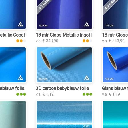
tallic Cobalt Blue 3148 folie
18 mtr Gloss Metallic Ingot Blue 3149 folie
18 mtr Gloss
v.a. € 343,90
v.a. € 343,90
tblauw folie
3D carbon babyblauw folie
Glans blauw 
v.a. € 1,19
v.a. € 1,19