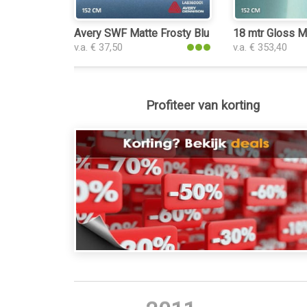
Avery SWF Matte Frosty Blue Metallic folie
18 mtr Gloss M
v.a. € 37,50
v.a. € 353,40
Profiteer van korting