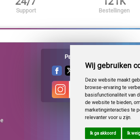
24/7
121K
Support
Bestellingen
Pagina delen
Wij gebruiken c
Deze website maakt gebr
browse-ervaring te verb
basisfunctionaliteit van
de website te bieden
,
om
marketinginteracties te 
relevanter voor u zijn
.
ie
Ik ga akkoord
Ik wei