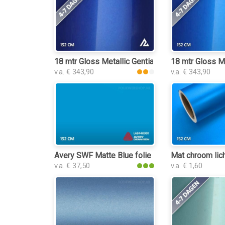
18 mtr Gloss Metallic Gentian Blue 3170 folie
18 mtr Gloss Me
v.a. € 343,90
v.a. € 343,90
Avery SWF Matte Blue folie
Mat chroom lich
v.a. € 37,50
v.a. € 1,60