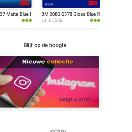
 Matte Blue Metallic folie
3M 2080 G378 Gloss Blue Raspberry folie
v.a. € 35,42
Blijf op de hoogte