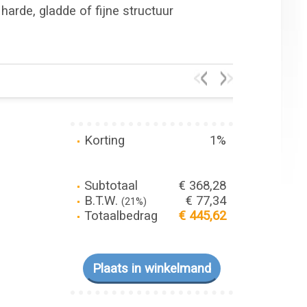
harde, gladde of fijne structuur
Korting
1%
Subtotaal
€ 368,28
B.T.W.
€ 77,34
(21%)
Totaalbedrag
€ 445,62