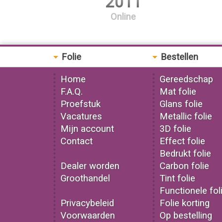
2011
Online
Folie
Bestellen
Home
Gereedschap
F.A.Q.
Mat folie
Proefstuk
Glans folie
Vacatures
Metallic folie
Mijn account
3D folie
Contact
Effect folie
Bedrukt folie
Dealer worden
Carbon folie
Groothandel
Tint folie
Functionele fol
Privacybeleid
Folie korting
Voorwaarden
Op bestelling