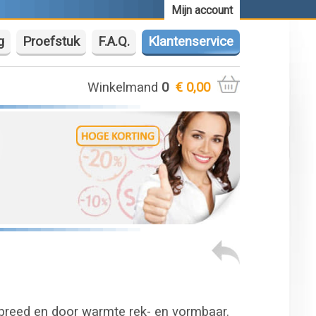
Mijn account
g
Proefstuk
F.A.Q.
Klantenservice
Winkelmand
0
€ 0,00
 breed en door warmte rek- en vormbaar.