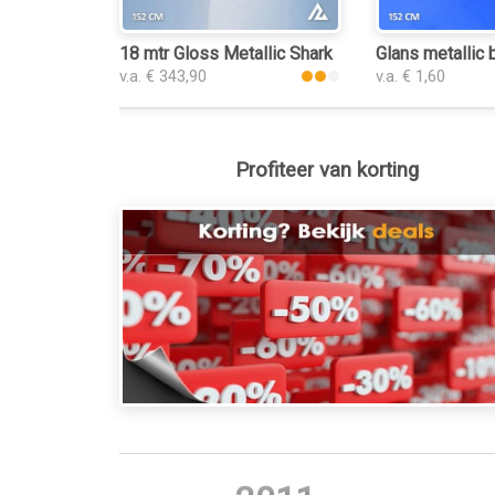
18 mtr Gloss Metallic Shark Blue 3150 folie
Glans metallic 
v.a. € 343,90
v.a. € 1,60
Profiteer van korting