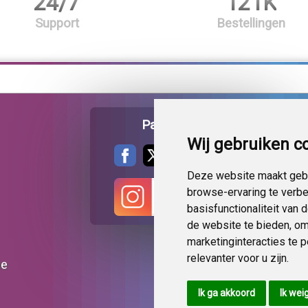
24/7
121K
Support
Bestellingen
Pagina delen
Wij gebruiken c
Deze website maakt gebr
browse-ervaring te verb
basisfunctionaliteit van
de website te bieden
,
om
marketinginteracties te 
relevanter voor u zijn
.
ie
Ik ga akkoord
Ik wei