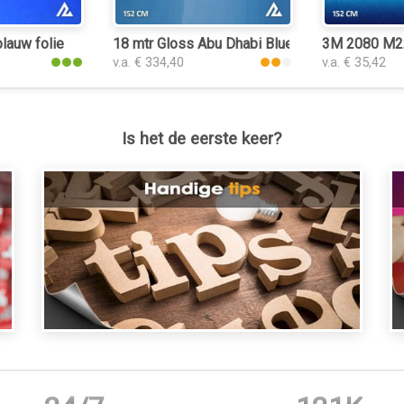
blauw folie
18 mtr Gloss Abu Dhabi Blue 3243 folie
3M 2080 M227
v.a. € 334,40
v.a. € 35,42
Is het de eerste keer?