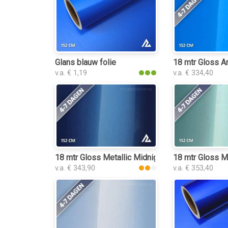
Glans blauw folie
18 mtr Gloss A
v.a. € 1,19
v.a. € 334,40
18 mtr Gloss Metallic Midnight Blue 3206 folie
18 mtr Gloss M
v.a. € 343,90
v.a. € 353,40