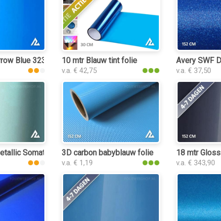
rrow Blue 3239 folie
10 mtr Blauw tint folie
Avery SWF D
v.a. € 42,75
v.a. € 37,50
etallic Somato Blue 3064 folie
3D carbon babyblauw folie
18 mtr Gloss
v.a. € 1,19
v.a. € 343,90