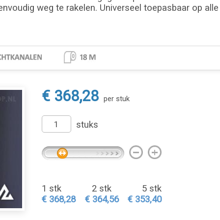
envoudig weg te rakelen. Universeel toepasbaar op alle 
€ 368,28
per stuk
stuks
1 stk
2 stk
5 stk
€ 368,28
€ 364,56
€ 353,40