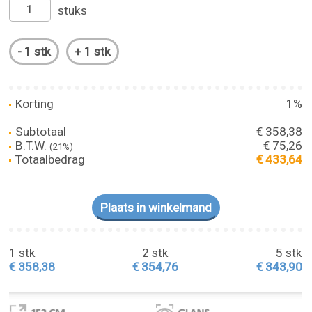
stuks
Korting
1%
Subtotaal
€ 358,38
B.T.W.
€ 75,26
(21%)
Totaalbedrag
€ 433,64
1 stk
2 stk
5 stk
€ 358,38
€ 354,76
€ 343,90