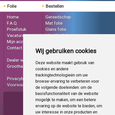
Folie
Bestellen
Home
Gereedschap
F.A.Q.
Mat folie
Proefstuk
Glans folie
Vacatures
Metallic folie
Mijn account
3D folie
Contact
Effect folie
Wij gebruiken cookies
Bedrukt folie
Dealer worden
Carbon folie
Deze website maakt gebruik van
Groothandel
Tint folie
cookies en andere
Functionele folie
trackingtechnologieën om uw
Privacybeleid
Folie korting
browse-ervaring te verbeteren voor
Voorwaarden
Op bestelling
de volgende doeleinden:
om de
basisfunctionaliteit van de website
Pagina delen
mogelijk te maken
,
om een betere
ervaring op de website te bieden
,
om
uw interesse in onze producten en