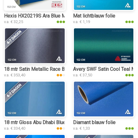
Hexis HX20219S Ara Blue Metallic Satin folie
Mat lichtblauw folie
v.a. € 32,25
v.a. € 1,19
18 mtr Satin Metallic Race Blue 3084 folie
Avery SWF Satin Cool Teal Meta
v.a. € 353,40
v.a. € 37,50
18 mtr Gloss Abu Dhabi Blue 3243 folie
Diamant blauw folie
v.a. € 334,40
v.a. € 1,33