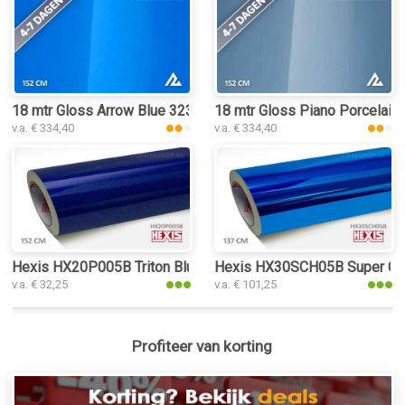
18 mtr Gloss Arrow Blue 3239 folie
18 mtr Gloss Piano Porcelain 
v.a. € 334,40
v.a. € 334,40
Hexis HX20P005B Triton Blue Gloss folie
Hexis HX30SCH05B Super Chr
v.a. € 32,25
v.a. € 101,25
Profiteer van korting