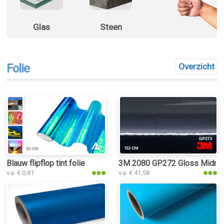
Glas
Steen
Folie
Overzicht
Blauw flipflop tint folie
3M 2080 GP272 Gloss Midnigh
v.a. € 0,81
v.a. € 41,58