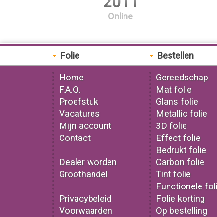
2011
Online
Folie
Bestellen
Home
Gereedschap
F.A.Q.
Mat folie
Proefstuk
Glans folie
Vacatures
Metallic folie
Mijn account
3D folie
Contact
Effect folie
Bedrukt folie
Dealer worden
Carbon folie
Groothandel
Tint folie
Functionele fol
Privacybeleid
Folie korting
Voorwaarden
Op bestelling