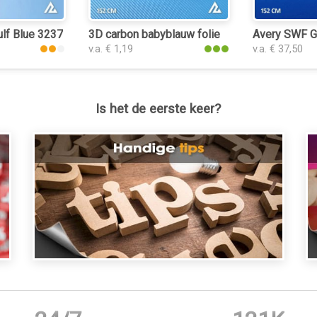
lf Blue 3237 folie
3D carbon babyblauw folie
Avery SWF Gl
v.a. € 1,19
v.a. € 37,50
Is het de eerste keer?