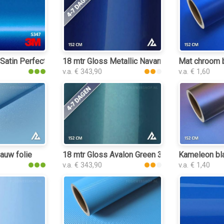
atin Perfect Blue folie
18 mtr Gloss Metallic Navarra Blue 3200 folie
Mat chroom b
v.a. € 343,90
v.a. € 1,60
auw folie
18 mtr Gloss Avalon Green 3194 folie
Kameleon bla
v.a. € 343,90
v.a. € 1,40