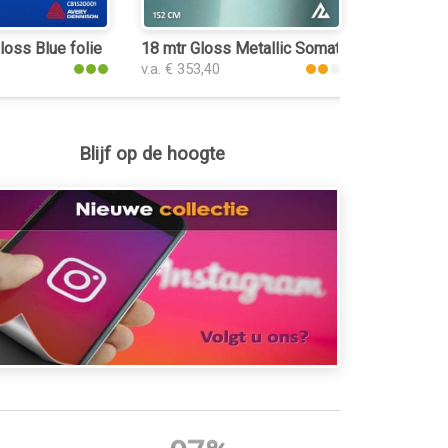
oss Blue folie
18 mtr Gloss Metallic Somato Blue 3064 fol
v.a. € 353,40
Blijf op de hoogte