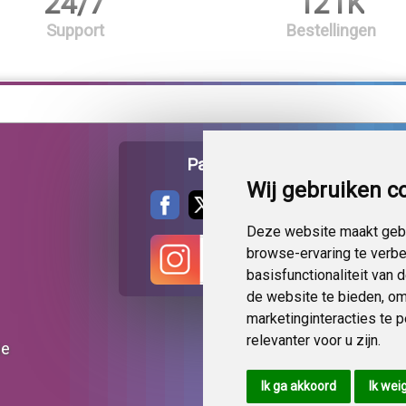
24/7
121K
Support
Bestellingen
Pagina delen
Wij gebruiken c
Deze website maakt gebr
browse-ervaring te verb
basisfunctionaliteit van
de website te bieden
,
om
marketinginteracties te 
relevanter voor u zijn
.
ie
Ik ga akkoord
Ik wei