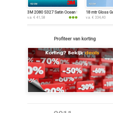
3M 2080 S327 Satin Ocean Shimmer folie
18 mtr Gloss Gu
v.a. € 41,58
v.a. € 334,40
Profiteer van korting