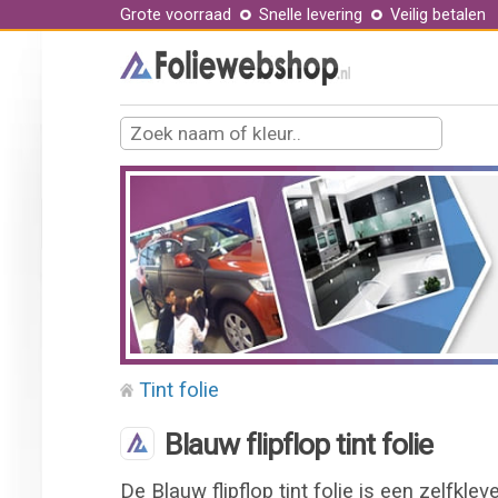
Grote voorraad
Snelle levering
Veilig betalen
Tint folie
Blauw flipflop tint folie
De Blauw flipflop tint folie is een zelfkl