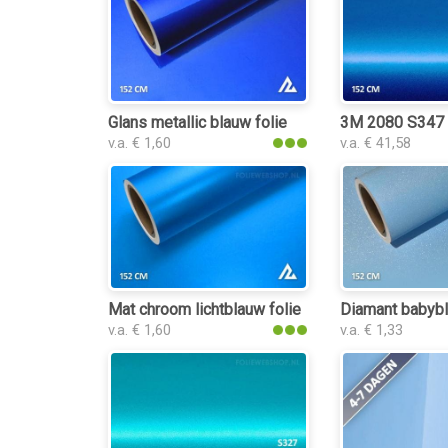
Glans metallic blauw folie
3M 2080 S347 S
v.a. € 1,60
v.a. € 41,58
Mat chroom lichtblauw folie
Diamant babybl
v.a. € 1,60
v.a. € 1,33