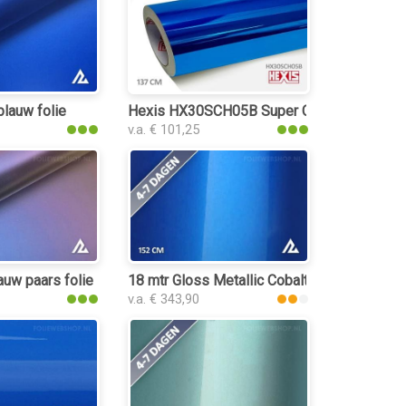
lauw folie
Hexis HX30SCH05B Super Chrome Blue Glo
v.a. € 101,25
uw paars folie
18 mtr Gloss Metallic Cobalt Blue 3148 foli
v.a. € 343,90