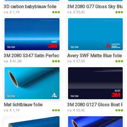
3D carbon babyblauw folie
3M 2080 G77 Gloss Sky Blue f
v.a. € 1,19
v.a. € 35,42
3M 2080 S347 Satin Perfect Blue folie
Avery SWF Matte Blue folie
v.a. € 41,58
v.a. € 37,50
Mat lichtblauw folie
3M 2080 G127 Gloss Boat Blue
v.a. € 1,19
v.a. € 35,42