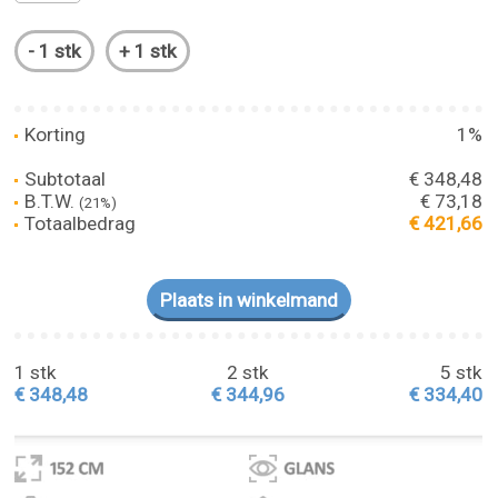
Korting
1%
Subtotaal
€ 348,48
B.T.W.
€ 73,18
(21%)
Totaalbedrag
€ 421,66
1 stk
2 stk
5 stk
€ 348,48
€ 344,96
€ 334,40