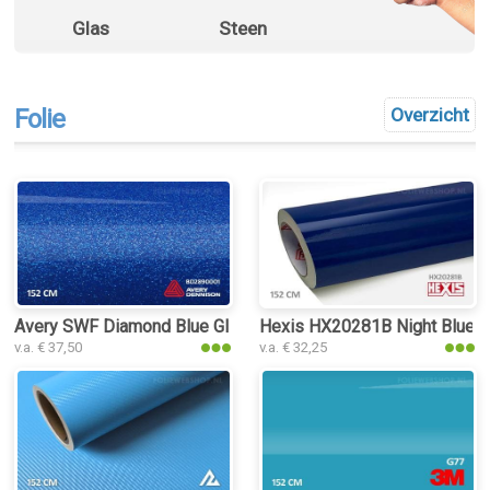
Glas
Steen
Folie
Overzicht
Avery SWF Diamond Blue Gloss folie
Hexis HX20281B Night Blue Gl
v.a. € 37,50
v.a. € 32,25