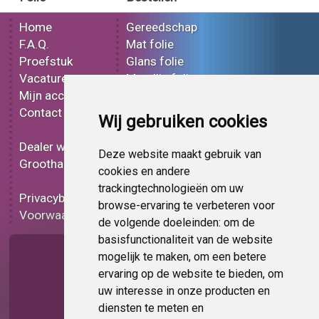
Home
Gereedschap
F.A.Q.
Mat folie
Proefstuk
Glans folie
Vacatures
Metallic folie
Mijn account
3D folie
Contact
Effect folie
Wij gebruiken cookies
Bedrukt folie
Dealer worden
Carbon folie
Deze website maakt gebruik van
Groothandel
Tint folie
cookies en andere
Functionele folie
trackingtechnologieën om uw
Privacybeleid
Folie korting
browse-ervaring te verbeteren voor
Voorwaarden
Op bestelling
de volgende doeleinden:
om de
basisfunctionaliteit van de website
Pagina delen
mogelijk te maken
,
om een betere
ervaring op de website te bieden
,
om
uw interesse in onze producten en
diensten te meten en