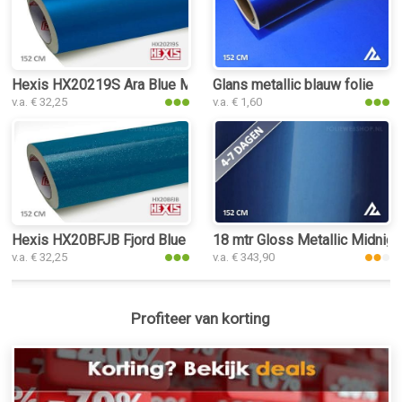
Hexis HX20219S Ara Blue Metallic Satin folie
Glans metallic blauw folie
v.a. € 32,25
v.a. € 1,60
Hexis HX20BFJB Fjord Blue Gloss folie
18 mtr Gloss Metallic Midnigh
v.a. € 32,25
v.a. € 343,90
Profiteer van korting