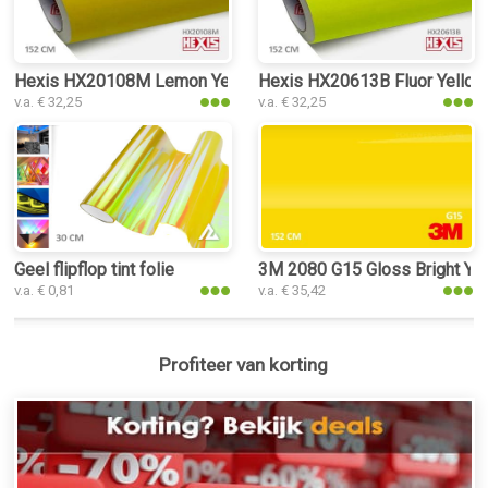
Hexis HX20108M Lemon Yellow Matt folie
Hexis HX20613B Fluor Yellow 
v.a. € 32,25
v.a. € 32,25
Geel flipflop tint folie
3M 2080 G15 Gloss Bright Yel
v.a. € 0,81
v.a. € 35,42
Profiteer van korting