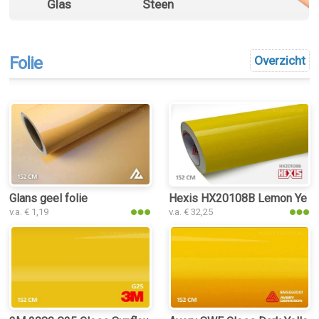
Glas
Steen
Folie
Overzicht
Glans geel folie
Hexis HX20108B Lemon Yellow
v.a. € 1,19
v.a. € 32,25