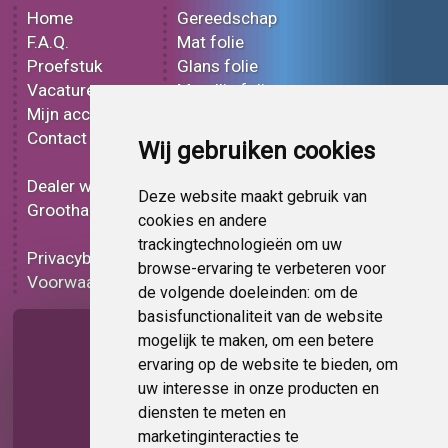
Home
Gereedschap
F.A.Q.
Mat folie
Proefstuk
Glans folie
Vacatures
Metallic folie
Mijn account
3D folie
Contact
Effect folie
Wij gebruiken cookies
Bedrukt folie
Dealer worden
Carbon folie
Deze website maakt gebruik van
Groothandel
Tint folie
cookies en andere
Functionele folie
trackingtechnologieën om uw
Privacybeleid
Folie korting
browse-ervaring te verbeteren voor
Voorwaarden
Op bestelling
de volgende doeleinden:
om de
basisfunctionaliteit van de website
Pagina delen
mogelijk te maken
,
om een betere
ervaring op de website te bieden
,
om
uw interesse in onze producten en
diensten te meten en
marketinginteracties te