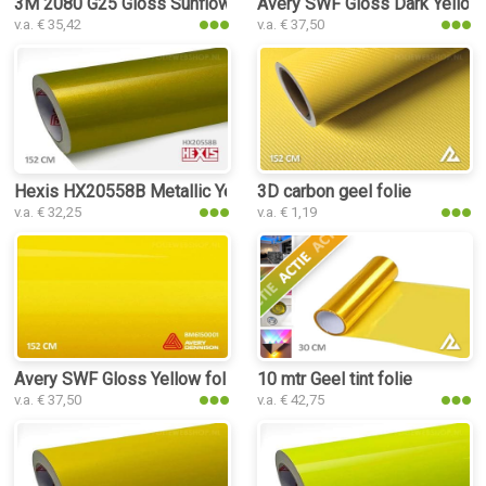
3M 2080 G25 Gloss Sunflower folie
Avery SWF Gloss Dark Yellow 
v.a. € 35,42
v.a. € 37,50
Hexis HX20558B Metallic Yellow Gloss folie
3D carbon geel folie
v.a. € 32,25
v.a. € 1,19
Avery SWF Gloss Yellow folie
10 mtr Geel tint folie
v.a. € 37,50
v.a. € 42,75