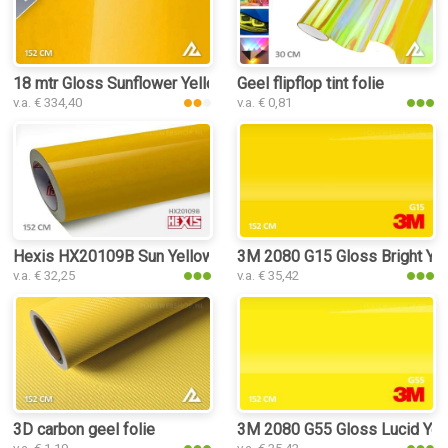
18 mtr Gloss Sunflower Yellow 3134 folie
Geel flipflop tint folie
v.a. € 334,40
v.a. € 0,81
Hexis HX20109B Sun Yellow Gloss folie
3M 2080 G15 Gloss Bright Yel
v.a. € 32,25
v.a. € 35,42
3D carbon geel folie
3M 2080 G55 Gloss Lucid Yell