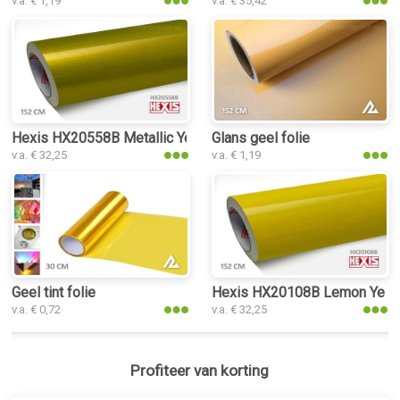
v.a. € 1,19
v.a. € 35,42
Hexis HX20558B Metallic Yellow Gloss folie
Glans geel folie
v.a. € 32,25
v.a. € 1,19
Geel tint folie
Hexis HX20108B Lemon Yellow
v.a. € 0,72
v.a. € 32,25
Profiteer van korting