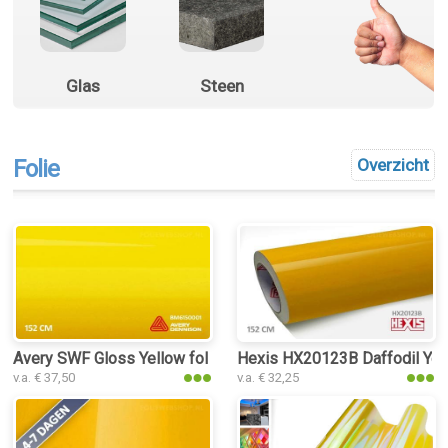
Glas
Steen
Folie
Overzicht
Avery SWF Gloss Yellow folie
Hexis HX20123B Daffodil Yell
v.a. € 37,50
v.a. € 32,25