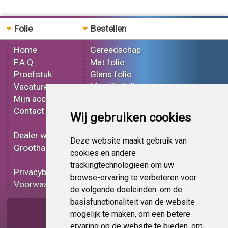
Folie
Bestellen
Home
Gereedschap
F.A.Q.
Mat folie
Proefstuk
Glans folie
Vacatures
Metallic folie
Mijn account
3D folie
Contact
Effect folie
Wij gebruiken cookies
Bedrukt folie
Dealer worden
Carbon folie
Deze website maakt gebruik van
Groothandel
Tint folie
cookies en andere
Functionele folie
trackingtechnologieën om uw
Privacybeleid
Folie korting
browse-ervaring te verbeteren voor
Voorwaarden
Op bestelling
de volgende doeleinden:
om de
basisfunctionaliteit van de website
Pagina delen
mogelijk te maken
,
om een betere
ervaring op de website te bieden
,
om