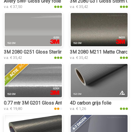
Avery SWF Gloss Grey folie
3M 2080 G31 Gloss Storm Gra
v.a. € 37,50
v.a. € 35,42
3M 2080 G251 Gloss Sterling Silver folie
3M 2080 M211 Matte Charcoal 
v.a. € 35,42
v.a. € 35,42
0.77 mtr 3M G201 Gloss Anthracite
4D carbon grijs folie
v.a. € 19,80
v.a. € 1,26