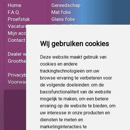
Home
Gereedschap
F.A.Q.
Mat folie
Proefstuk
Glans folie
Vacatures
Metallic folie
Mijn account
3D folie
Contact
Effect folie
Wij gebruiken cookies
Bedrukt folie
Dealer worden
Carbon folie
Deze website maakt gebruik van
Groothandel
Tint folie
cookies en andere
Functionele folie
trackingtechnologieën om uw
Privacybeleid
Folie korting
browse-ervaring te verbeteren voor
Voorwaarden
Op bestelling
de volgende doeleinden:
om de
basisfunctionaliteit van de website
Pagina delen
mogelijk te maken
,
om een betere
ervaring op de website te bieden
,
om
uw interesse in onze producten en
diensten te meten en
marketinginteracties te