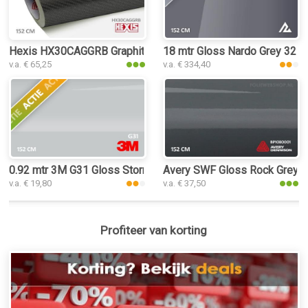
Hexis HX30CAGGRB Graphite Grey Carbon Gloss folie
18 mtr Gloss Nardo Grey 3250
v.a. € 65,25
v.a. € 334,40
0.92 mtr 3M G31 Gloss Storm Gray
Avery SWF Gloss Rock Grey fo
v.a. € 19,80
v.a. € 37,50
Profiteer van korting