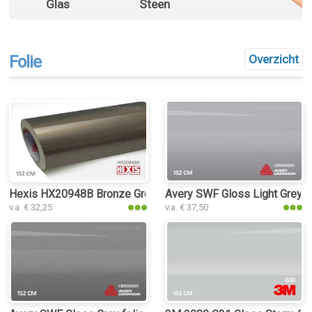
Glas
Steen
Folie
Overzicht
Hexis HX20948B Bronze Grey Metal Gloss folie
Avery SWF Gloss Light Grey fo
v.a. € 32,25
v.a. € 37,50