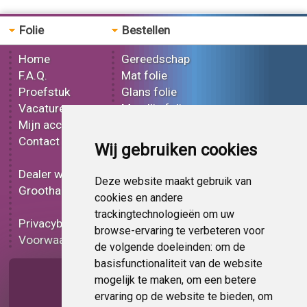
Folie
Bestellen
Home
Gereedschap
F.A.Q.
Mat folie
Proefstuk
Glans folie
Vacatures
Metallic folie
Mijn account
3D folie
Contact
Effect folie
Wij gebruiken cookies
Bedrukt folie
Dealer worden
Carbon folie
Deze website maakt gebruik van
Groothandel
Tint folie
cookies en andere
Functionele folie
trackingtechnologieën om uw
Privacybeleid
Folie korting
browse-ervaring te verbeteren voor
Voorwaarden
Op bestelling
de volgende doeleinden:
om de
basisfunctionaliteit van de website
Pagina delen
mogelijk te maken
,
om een betere
ervaring op de website te bieden
,
om