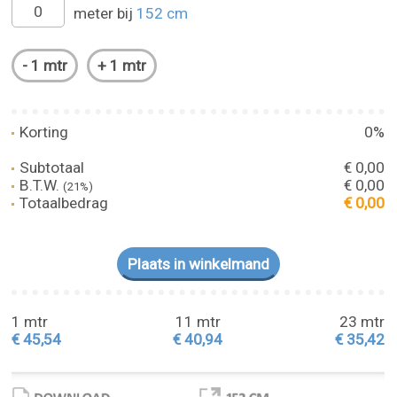
meter bij
152 cm
Korting
0%
Subtotaal
€ 0,00
B.T.W.
€ 0,00
(21%)
Totaalbedrag
€ 0,00
1 mtr
11 mtr
23 mtr
€ 45,54
€ 40,94
€ 35,42