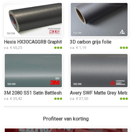
Hexis HX30CAGGRB Graphite Grey Carbon Gloss folie
3D carbon grijs folie
v.a. € 65,25
v.a. € 1,19
3M 2080 S51 Satin Battleship Gray folie
Avery SWF Matte Grey Metallic
v.a. € 35,42
v.a. € 37,50
Profiteer van korting