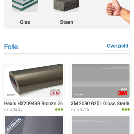
Glas
Steen
Folie
Overzicht
Hexis HX20948B Bronze Grey Metal Gloss folie
3M 2080 G251 Gloss Sterling S
v.a. € 32,25
v.a. € 35,42