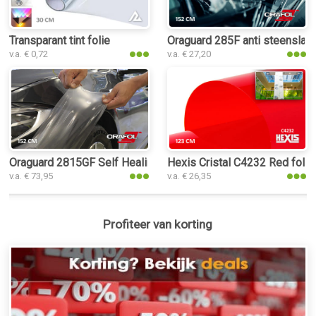
Transparant tint folie
Oraguard 285F anti steenslag 
v.a. € 0,72
v.a. € 27,20
Oraguard 2815GF Self Healing PPF folie
Hexis Cristal C4232 Red folie
v.a. € 73,95
v.a. € 26,35
Profiteer van korting