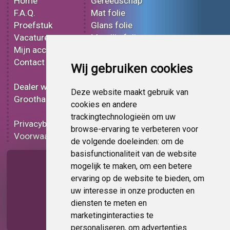
Home
Gereedschap
F.A.Q.
Mat folie
Proefstuk
Glans folie
Vacatures
Metallic folie
Mijn account
3D folie
Contact
Effect folie
Wij gebruiken cookies
Bedrukt folie
Dealer worden
Carbon folie
Deze website maakt gebruik van
Groothandel
Tint folie
cookies en andere
Functionele folie
trackingtechnologieën om uw
Privacybeleid
Folie korting
browse-ervaring te verbeteren voor
Voorwaarden
Op bestelling
de volgende doeleinden:
om de
basisfunctionaliteit van de website
Pagina delen
mogelijk te maken
,
om een betere
ervaring op de website te bieden
,
om
uw interesse in onze producten en
diensten te meten en
marketinginteracties te
personaliseren
,
om advertenties