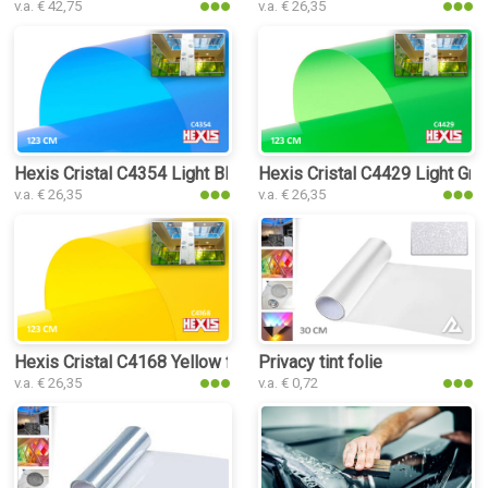
v.a. € 42,75
v.a. € 26,35
Hexis Cristal C4354 Light Blue folie
Hexis Cristal C4429 Light Gree
v.a. € 26,35
v.a. € 26,35
Hexis Cristal C4168 Yellow folie
Privacy tint folie
v.a. € 26,35
v.a. € 0,72