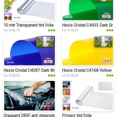
10 mtr Transparant tint folie
Hexis Cristal C4433 Dark Gree
v.a. € 42,75
v.a. € 26,35
Hexis Cristal C4387 Dark Blue folie
Hexis Cristal C4168 Yellow fo
v.a. € 26,35
v.a. € 26,35
Oraguard 285F anti steenslag PPF folie
Privacy tint folie