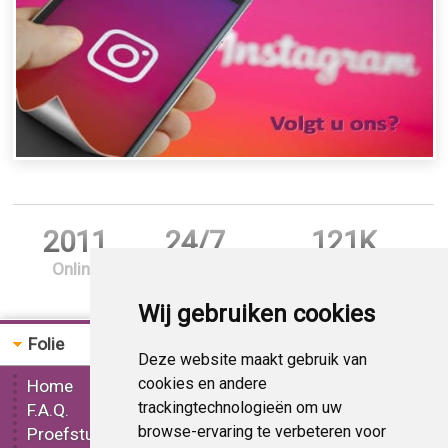
2011
24/7
121K
Online
Support
Bestellingen
Wij gebruiken cookies
Folie
Bestellen
Deze website maakt gebruik van
cookies en andere
Home
Gereedschap
trackingtechnologieën om uw
F.A.Q.
Mat folie
browse-ervaring te verbeteren voor
Proefstuk
Glans folie