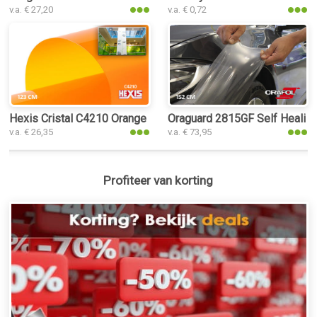
v.a. € 27,20
v.a. € 0,72
Hexis Cristal C4210 Orange folie
Oraguard 2815GF Self Healing
v.a. € 26,35
v.a. € 73,95
Profiteer van korting