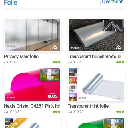
Folie
Overzicht
Privacy raamfolie
Transparant beschermfolie
v.a. € 0,75
v.a. € 1,40
Hexis Cristal C4281 Pink folie
Transparant tint folie
v.a. € 26,35
v.a. € 0,72