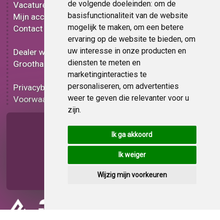
de volgende doeleinden:
om de
Vacatures
Metallic folie
basisfunctionaliteit van de website
Mijn account
3D folie
mogelijk te maken
,
om een betere
Contact
Effect folie
ervaring op de website te bieden
,
om
Bedrukt folie
uw interesse in onze producten en
Dealer worden
Carbon folie
diensten te meten en
Groothandel
Tint folie
marketinginteracties te
Functionele folie
personaliseren
,
om advertenties
Privacybeleid
Folie korting
weer te geven die relevanter voor u
Voorwaarden
Op bestelling
zijn
.
Pagina delen
Ik ga akkoord
Ik weiger
Wijzig mijn voorkeuren