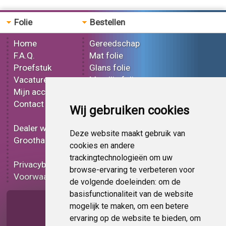
Folie
Bestellen
Home
Gereedschap
F.A.Q.
Mat folie
Proefstuk
Glans folie
Vacatures
Metallic folie
Mijn account
3D folie
Contact
Effect folie
Wij gebruiken cookies
Bedrukt folie
Dealer worden
Carbon folie
Deze website maakt gebruik van
Groothandel
Tint folie
cookies en andere
Functionele folie
trackingtechnologieën om uw
Privacybeleid
Folie korting
browse-ervaring te verbeteren voor
Voorwaarden
Op bestelling
de volgende doeleinden:
om de
basisfunctionaliteit van de website
Pagina delen
mogelijk te maken
,
om een betere
ervaring op de website te bieden
,
om