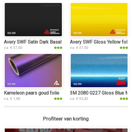
Avery SWF Satin Dark Basalt folie
Avery SWF Gloss Yellow folie
v.a. € 37,50
v.a. € 37,50
Kameleon paars goud folie
3M 2080 G227 Gloss Blue Meta
v.a. € 1,40
v.a. € 35,42
Profiteer van korting