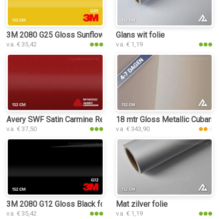
3M 2080 G25 Gloss Sunflower folie
Glans wit folie
v.a. € 35,42
v.a. € 1,19
Avery SWF Satin Carmine Red folie
18 mtr Gloss Metallic Cuban S
v.a. € 37,50
v.a. € 343,90
3M 2080 G12 Gloss Black folie
Mat zilver folie
v.a. € 35,42
v.a. € 1,19