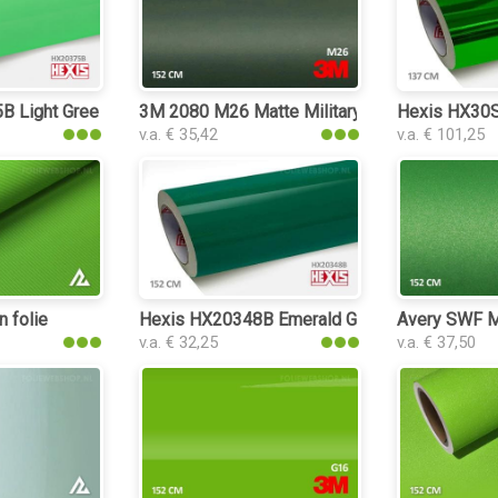
 Light Green Gloss folie
3M 2080 M26 Matte Military Green folie
Hexis HX30S
v.a. € 35,42
v.a. € 101,25
n folie
Hexis HX20348B Emerald Green Gloss folie
Avery SWF Ma
v.a. € 32,25
v.a. € 37,50