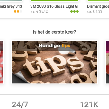
aki Grey 3135 folie
3M 2080 G16 Gloss Light Green folie
Diamant groe
v.a. € 35,42
v.a. € 1,33
Is het de eerste keer?
24/7
121K