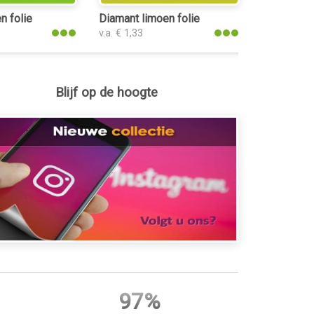
n folie
Diamant limoen folie
v.a. € 1,33
Blijf op de hoogte
97%