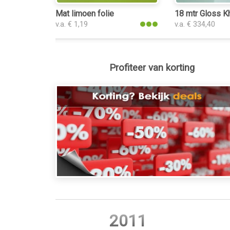
Mat limoen folie
18 mtr Gloss Kh
v.a. € 1,19
v.a. € 334,40
Profiteer van korting
2011