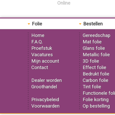
Online
Folie
Bestellen
Home
Gereedschap
F.A.Q.
Mat folie
Proefstuk
Glans folie
Vacatures
Metallic folie
Mijn account
3D folie
Contact
Effect folie
Bedrukt folie
Dealer worden
Carbon folie
Groothandel
Tint folie
Functionele fol
Privacybeleid
Folie korting
Voorwaarden
Op bestelling