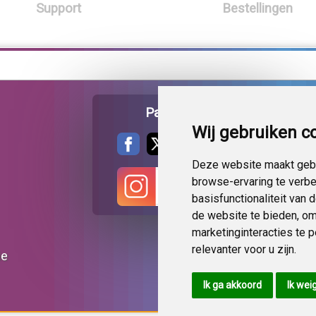
Support
Bestellingen
Pagina delen
Wij gebruiken c
Deze website maakt gebr
browse-ervaring te verb
basisfunctionaliteit van
de website te bieden
,
om
marketinginteracties te 
relevanter voor u zijn
.
ie
Ik ga akkoord
Ik wei