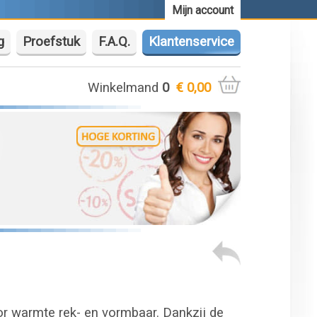
Mijn account
g
Proefstuk
F.A.Q.
Klantenservice
Winkelmand
0
€ 0,00
or warmte rek- en vormbaar. Dankzij de