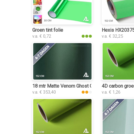
Groen tint folie
Hexis HX20375B
v.a. € 0,72
v.a. € 32,25
18 mtr Matte Venom Ghost Green 3083 folie
4D carbon groe
v.a. € 353,40
v.a. € 1,26