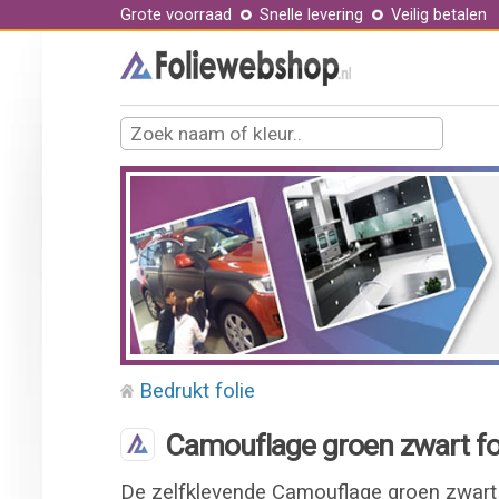
Grote voorraad
Snelle levering
Veilig betalen
Bedrukt folie
Camouflage groen zwart fo
De zelfklevende Camouflage groen zwart f