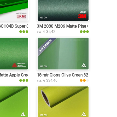
CH04B Super Chrome Green Gloss folie
3M 2080 M206 Matte Pine Green Metallic f
v.a. € 35,42
tte Apple Green Metallic folie
18 mtr Gloss Olive Green 3217 folie
v.a. € 334,40