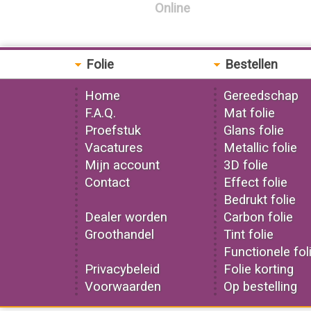
Online
Folie
Bestellen
Home
Gereedschap
F.A.Q.
Mat folie
Proefstuk
Glans folie
Vacatures
Metallic folie
Mijn account
3D folie
Contact
Effect folie
Bedrukt folie
Dealer worden
Carbon folie
Groothandel
Tint folie
Functionele fol
Privacybeleid
Folie korting
Voorwaarden
Op bestelling