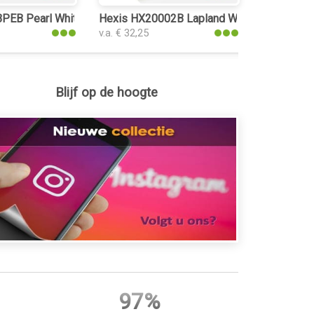
PEB Pearl White Gloss folie
Hexis HX20002B Lapland White Gloss folie
v.a. € 32,25
Blijf op de hoogte
97%