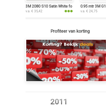
3M 2080 S10 Satin White folie
0.95 mtr 3M G1
v.a. € 35,42
v.a. € 24,75
Profiteer van korting
2011