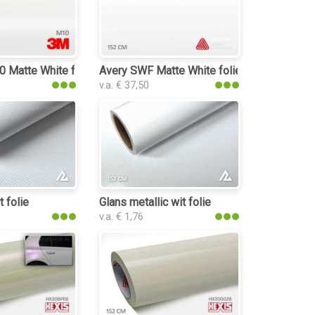
lie
 Matte White folie
Avery SWF Matte White folie
v.a. € 37,50
 folie
Glans metallic wit folie
v.a. € 1,76