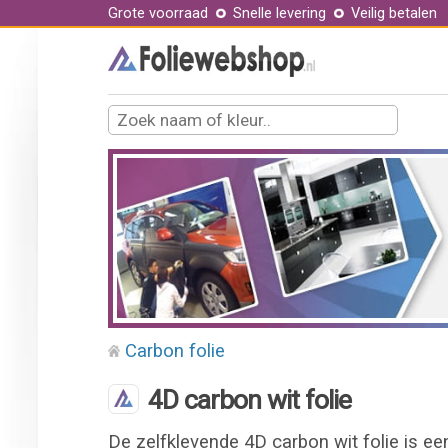
Grote voorraad
Snelle levering
Veilig betalen
Carbon folie
4D carbon wit folie
De zelfklevende 4D carbon wit folie is e