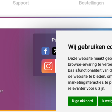
Support
Bestellingen
Pagina delen
Wij gebruiken c
Deze website maakt gebr
browse-ervaring te verb
basisfunctionaliteit van
de website te bieden
,
om
marketinginteracties te 
relevanter voor u zijn
.
ie
Ik ga akkoord
Ik wei