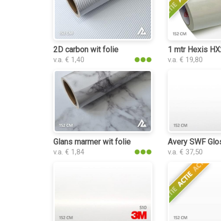
2D carbon wit folie
1 mtr Hexis H
v.a. € 1,40
v.a. € 19,80
Glans marmer wit folie
Avery SWF Glos
v.a. € 1,84
v.a. € 37,50