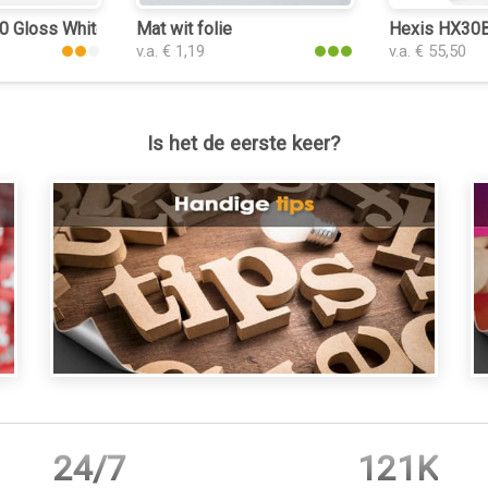
0 Gloss White
Mat wit folie
Hexis HX30B
v.a. € 1,19
v.a. € 55,50
Is het de eerste keer?
24/7
121K