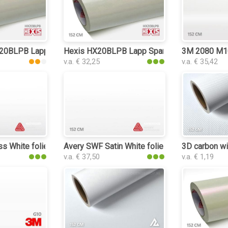
X20BLPB Lapp Sparkle White Gloss
Hexis HX20BLPB Lapp Sparkle White Gloss fo
3M 2080 M10
v.a. € 32,25
v.a. € 35,42
s White folie
Avery SWF Satin White folie
3D carbon wit
v.a. € 37,50
v.a. € 1,19