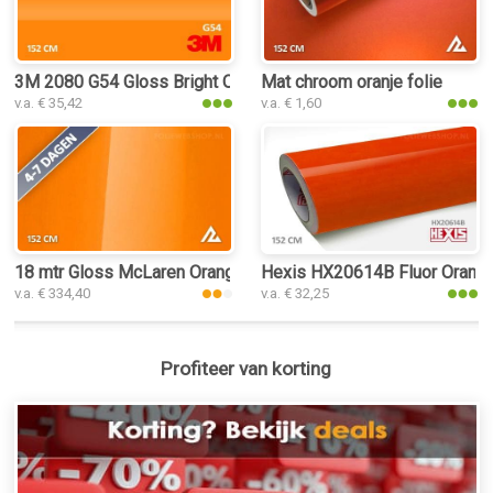
3M 2080 G54 Gloss Bright Orange folie
Mat chroom oranje folie
v.a. € 35,42
v.a. € 1,60
18 mtr Gloss McLaren Orange 3254 folie
Hexis HX20614B Fluor Orange
v.a. € 334,40
v.a. € 32,25
Profiteer van korting