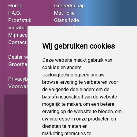
Home
Gereedschap
F.A.Q.
Mat folie
Proefstuk
Glans folie
Vacatures
Metallic folie
Mijn account
3D folie
Contact
Effect folie
Wij gebruiken cookies
Bedrukt folie
Dealer worden
Carbon folie
Deze website maakt gebruik van
Groothandel
Tint folie
cookies en andere
Functionele folie
trackingtechnologieën om uw
Privacybeleid
Folie korting
browse-ervaring te verbeteren voor
Voorwaarden
Op bestelling
de volgende doeleinden:
om de
basisfunctionaliteit van de website
Pagina delen
mogelijk te maken
,
om een betere
ervaring op de website te bieden
,
om
uw interesse in onze producten en
diensten te meten en
marketinginteracties te