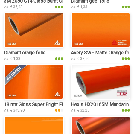
3M 2080 G14 Gloss Burnt Orange folie
Diamant geel folie
v.a. € 35,42
v.a. € 1,33
Diamant oranje folie
Avery SWF Matte Orange foli
v.a. € 1,33
v.a. € 37,50
18 mtr Gloss Super Bright Flame Orange 3205 folie
Hexis HX20165M Mandarin Red
v.a. € 343,90
v.a. € 32,25