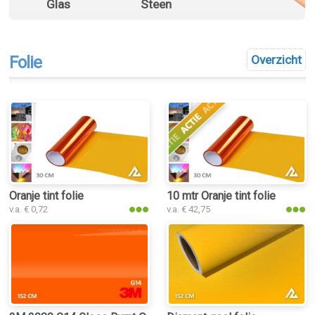
Glas
Steen
Folie
Overzicht
Oranje tint folie
10 mtr Oranje tint folie
v.a. € 0,72
v.a. € 42,75