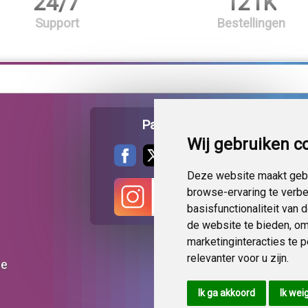
24/7
121K
Support
Bestellingen
Pagina delen
Wij gebruiken c
Deze website maakt gebr
browse-ervaring te verb
basisfunctionaliteit van
de website te bieden
,
om
marketinginteracties te 
relevanter voor u zijn
.
ie
Ik ga akkoord
Ik wei