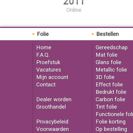
2011
Online
Folie
Bestellen
Home
Gereedschap
F.A.Q.
Mat folie
Proefstuk
Glans folie
Vacatures
Metallic folie
Mijn account
3D folie
Contact
Effect folie
Bedrukt folie
Dealer worden
Carbon folie
Groothandel
Tint folie
Functionele fol
Privacybeleid
Folie korting
Voorwaarden
Op bestelling