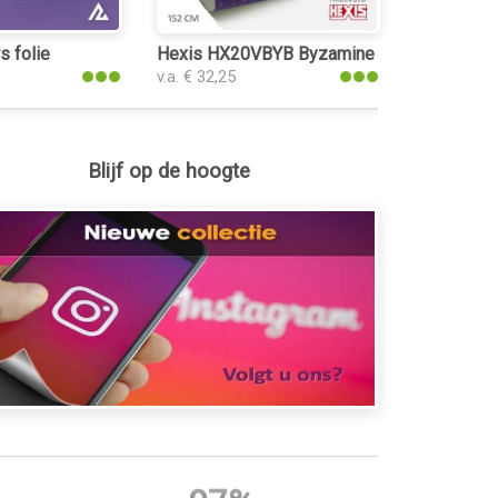
s folie
Hexis HX20VBYB Byzamine Violet Gloss fo
v.a. € 32,25
Blijf op de hoogte