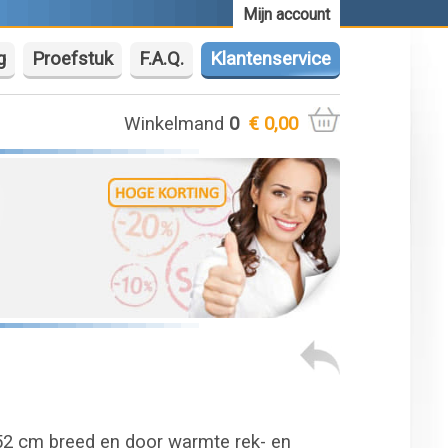
Mijn account
g
Proefstuk
F.A.Q.
Klantenservice
Winkelmand
0
€ 0,00
152 cm breed en door warmte rek- en