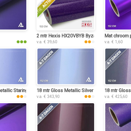
2 mtr Hexis HX20VBYB Byzamine Violet Glos
Mat chroom p
v.a. € 39,60
v.a. € 1,60
tallic Staring Purple 3075 folie
18 mtr Gloss Metallic Silver Purple 3021 folie
18 mtr Gloss
v.a. € 343,90
v.a. € 425,60