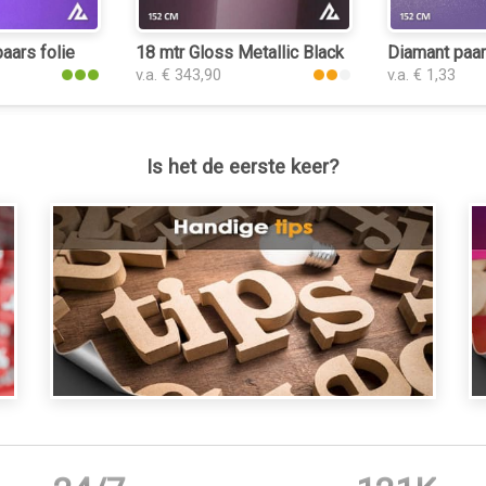
paars folie
18 mtr Gloss Metallic Black Rose 3053 folie
Diamant paar
v.a. € 343,90
v.a. € 1,33
Is het de eerste keer?