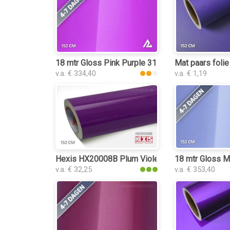
18 mtr Gloss Pink Purple 3140 folie
Mat paars folie
v.a. € 334,40
v.a. € 1,19
Hexis HX20008B Plum Violet Gloss folie
18 mtr Gloss Me
v.a. € 32,25
v.a. € 353,40