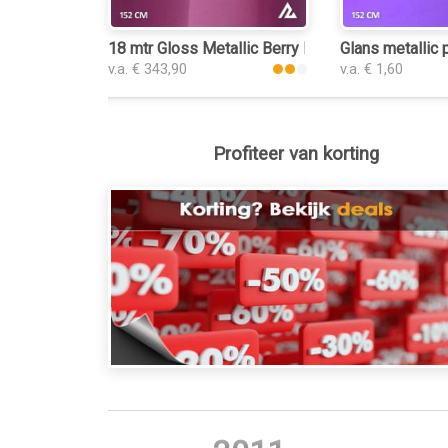
18 mtr Gloss Metallic Berry Purple 3193 folie
Glans metallic 
v.a. € 343,90
v.a. € 1,60
Profiteer van korting