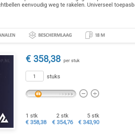
chtbellen eenvoudig weg te rakelen. Universeel toepasbaa
€ 358,38
per stuk
stuks
1 stk
2 stk
5 stk
€ 358,38
€ 354,76
€ 343,90