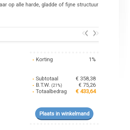
r op alle harde, gladde of fijne structuur
Korting
1%
Subtotaal
€ 358,38
B.T.W.
€ 75,26
(21%)
Totaalbedrag
€ 433,64