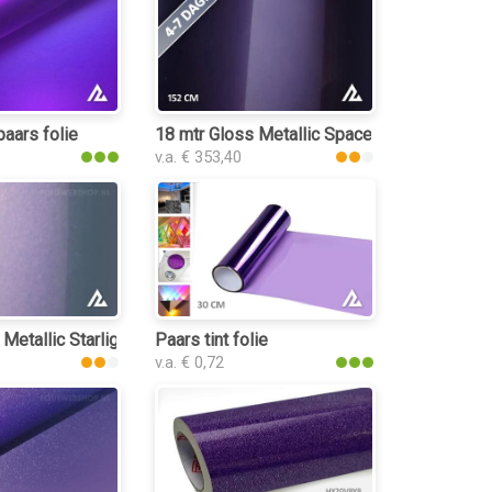
s
aars folie
18 mtr Gloss Metallic Space Purple 3070 fo
v.a. € 353,40
 Metallic Starlight Grey Phantom 3016 folie
Paars tint folie
v.a. € 0,72