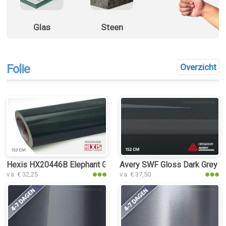
Glas
Steen
Folie
Overzicht
Hexis HX20446B Elephant Grey Gloss folie
Avery SWF Gloss Dark Grey fo
v.a. € 32,25
v.a. € 37,50