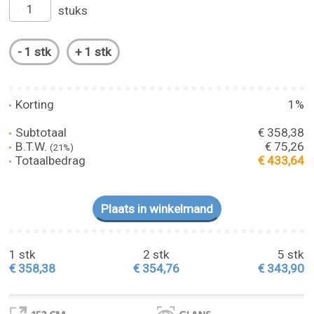
stuks
Korting
1%
Subtotaal
€ 358,38
B.T.W.
€ 75,26
(21%)
Totaalbedrag
€ 433,64
1 stk
2 stk
5 stk
€ 358,38
€ 354,76
€ 343,90