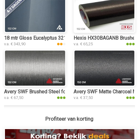
18 mtr Gloss Eucalyptus 3210 folie
Hexis HX30BAGANB Brushed Al
v.a. € 343,90
v.a. € 65,25
Avery SWF Brushed Steel folie
Avery SWF Matte Charcoal Meta
v.a. € 67,50
v.a. € 37,50
Profiteer van korting