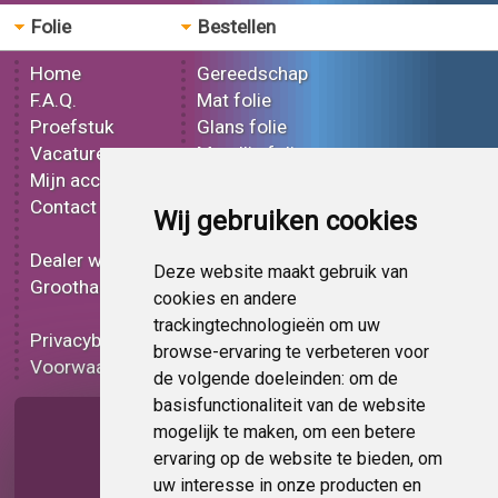
Folie
Bestellen
Home
Gereedschap
F.A.Q.
Mat folie
Proefstuk
Glans folie
Vacatures
Metallic folie
Mijn account
3D folie
Contact
Effect folie
Wij gebruiken cookies
Bedrukt folie
Dealer worden
Carbon folie
Deze website maakt gebruik van
Groothandel
Tint folie
cookies en andere
Functionele folie
trackingtechnologieën om uw
Privacybeleid
Folie korting
browse-ervaring te verbeteren voor
Voorwaarden
Op bestelling
de volgende doeleinden:
om de
basisfunctionaliteit van de website
Pagina delen
mogelijk te maken
,
om een betere
ervaring op de website te bieden
,
om
uw interesse in onze producten en