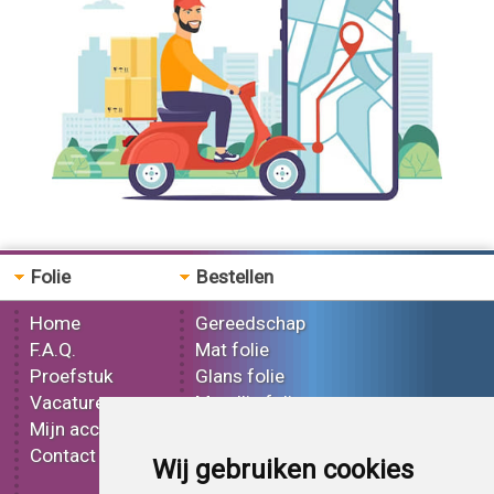
0.95 mtr 3M G10 Gloss White
Folie
Bestellen
Home
Gereedschap
F.A.Q.
Mat folie
Proefstuk
Glans folie
Vacatures
Metallic folie
Mijn account
3D folie
Contact
Effect folie
Wij gebruiken cookies
Bedrukt folie