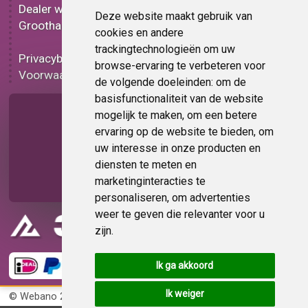
Dealer worden
Carbon folie
Deze website maakt gebruik van
Groothandel
Tint folie
cookies en andere
Functionele folie
trackingtechnologieën om uw
Privacybeleid
Folie korting
browse-ervaring te verbeteren voor
Voorwaarden
Op bestelling
de volgende doeleinden:
om de
basisfunctionaliteit van de website
Pagina delen
mogelijk te maken
,
om een betere
ervaring op de website te bieden
,
om
uw interesse in onze producten en
diensten te meten en
marketinginteracties te
personaliseren
,
om advertenties
weer te geven die relevanter voor u
zijn
.
Ik ga akkoord
Ik weiger
© Webano 2026
KvK 72383585