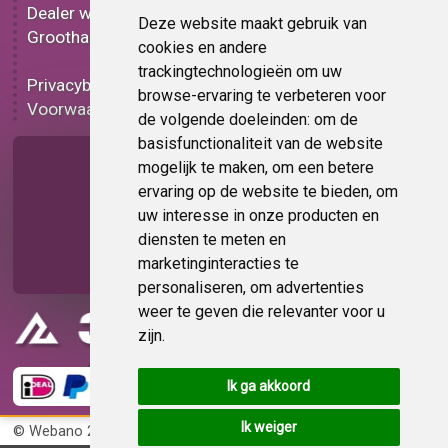
Dealer worden
Carbon folie
Deze website maakt gebruik van
Groothandel
Tint folie
cookies en andere
Functionele folie
trackingtechnologieën om uw
Privacybeleid
Folie korting
browse-ervaring te verbeteren voor
Voorwaarden
Op bestelling
de volgende doeleinden:
om de
basisfunctionaliteit van de website
Pagina delen
mogelijk te maken
,
om een betere
ervaring op de website te bieden
,
om
uw interesse in onze producten en
diensten te meten en
marketinginteracties te
personaliseren
,
om advertenties
weer te geven die relevanter voor u
zijn
.
Ik ga akkoord
Ik weiger
© Webano 2026
KvK 72383585