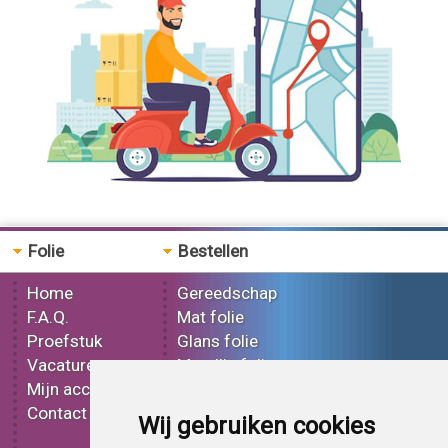
18 mtr Gloss Metallic Mergami 3168 folie
Folie
Bestellen
Home
Gereedschap
F.A.Q.
Mat folie
Proefstuk
Glans folie
Vacatures
Metallic folie
Mijn account
3D folie
Contact
Effect folie
Wij gebruiken cookies
Bedrukt folie