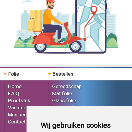
Avery SWF Satin Black folie
Folie
Bestellen
Home
Gereedschap
F.A.Q.
Mat folie
Proefstuk
Glans folie
Vacatures
Metallic folie
Mijn account
3D folie
Contact
Effect folie
Wij gebruiken cookies
Bedrukt folie