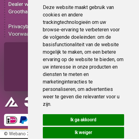
Dealer worden
Carbon folie
Deze website maakt gebruik van
Groothandel
Tint folie
cookies en andere
Functionele folie
trackingtechnologieën om uw
Privacybeleid
Folie korting
browse-ervaring te verbeteren voor
Voorwaarden
Op bestelling
de volgende doeleinden:
om de
basisfunctionaliteit van de website
Pagina delen
mogelijk te maken
,
om een betere
ervaring op de website te bieden
,
om
uw interesse in onze producten en
diensten te meten en
marketinginteracties te
personaliseren
,
om advertenties
weer te geven die relevanter voor u
zijn
.
Ik ga akkoord
Ik weiger
© Webano 2026
KvK 72383585