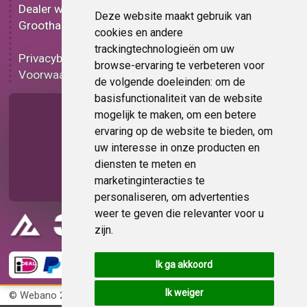
Dealer worden
Carbon folie
Deze website maakt gebruik van
Groothandel
Tint folie
cookies en andere
Functionele folie
trackingtechnologieën om uw
Privacybeleid
Folie korting
browse-ervaring te verbeteren voor
Voorwaarden
Op bestelling
de volgende doeleinden:
om de
basisfunctionaliteit van de website
Pagina delen
mogelijk te maken
,
om een betere
ervaring op de website te bieden
,
om
uw interesse in onze producten en
diensten te meten en
marketinginteracties te
personaliseren
,
om advertenties
weer te geven die relevanter voor u
zijn
.
Ik ga akkoord
Ik weiger
© Webano 2026
KvK 72383585