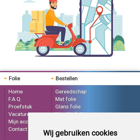
IP Surface Cleaner Pro 1 ltr
Folie
Bestellen
Home
Gereedschap
F.A.Q.
Mat folie
Proefstuk
Glans folie
Vacatures
Metallic folie
Mijn account
3D folie
Contact
Effect folie
Wij gebruiken cookies
Bedrukt folie