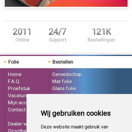
2011
24/7
121K
Online
Support
Bestellingen
Folie
Bestellen
Home
Gereedschap
F.A.Q.
Mat folie
Proefstuk
Glans folie
Vacatures
Metallic folie
Mijn account
3D folie
Contact
Effect folie
Wij gebruiken cookies
Bedrukt folie
Dealer worden
Carbon folie
Deze website maakt gebruik van
Groothandel
Tint folie