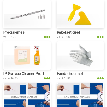
Precisiemes
Rakelset geel
v.a. € 2,25
v.a. € 1,80
IP Surface Cleaner Pro 1 ltr
Handschoenset
v.a. € 16,15
v.a. € 1,80