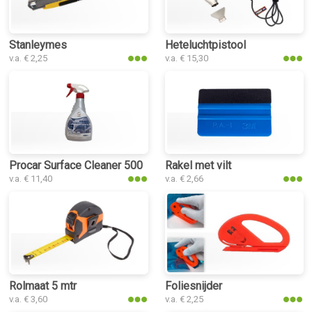
Stanleymes
Heteluchtpistool
v.a. € 2,25
v.a. € 15,30
Procar Surface Cleaner 500 ml
Rakel met vilt
v.a. € 11,40
v.a. € 2,66
Rolmaat 5 mtr
Foliesnijder
v.a. € 3,60
v.a. € 2,25