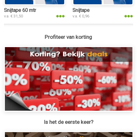
Snijtape 60 mtr
Snijtape
v.a. € 31,50
v.a. € 0,96
Profiteer van korting
Is het de eerste keer?