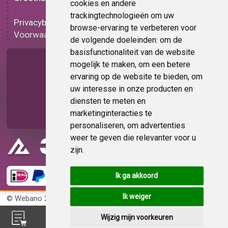
cookies en andere
Functionele folie
trackingtechnologieën om uw
Privacybeleid
Folie korting
browse-ervaring te verbeteren voor
Voorwaarden
Op bestelling
de volgende doeleinden:
om de
basisfunctionaliteit van de website
Pagina delen
mogelijk te maken
,
om een betere
ervaring op de website te bieden
,
om
uw interesse in onze producten en
diensten te meten en
marketinginteracties te
personaliseren
,
om advertenties
weer te geven die relevanter voor u
zijn
.
Ik ga akkoord
Ik weiger
© Webano 2026
KvK 72383585
Wijzig mijn voorkeuren