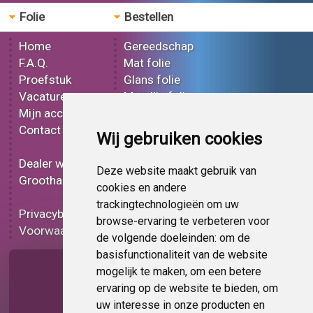
Folie
Bestellen
Home
Gereedschap
F.A.Q.
Mat folie
Proefstuk
Glans folie
Vacatures
Metallic folie
Mijn account
3D folie
Contact
Effect folie
Wij gebruiken cookies
Bedrukt folie
Dealer worden
Carbon folie
Deze website maakt gebruik van
Groothandel
Tint folie
cookies en andere
Functionele folie
trackingtechnologieën om uw
Privacybeleid
Folie korting
browse-ervaring te verbeteren voor
Voorwaarden
Op bestelling
de volgende doeleinden:
om de
basisfunctionaliteit van de website
Pagina delen
mogelijk te maken
,
om een betere
ervaring op de website te bieden
,
om
uw interesse in onze producten en