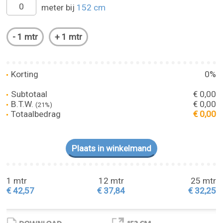
meter bij
152 cm
Korting
0%
Subtotaal
€ 0,00
B.T.W.
€ 0,00
(21%)
Totaalbedrag
€ 0,00
1 mtr
12 mtr
25 mtr
€ 42,57
€ 37,84
€ 32,25