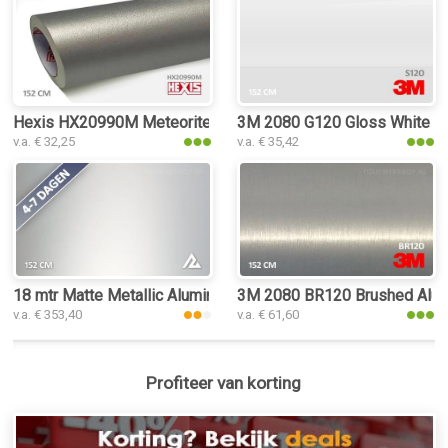
Hexis HX20990M Meteorite Grey Metal Matt folie
3M 2080 G120 Gloss White Al
v.a. € 32,25
v.a. € 35,42
18 mtr Matte Metallic Aluminium Silver 3100 folie
3M 2080 BR120 Brushed Alumi
v.a. € 353,40
v.a. € 61,60
Profiteer van korting