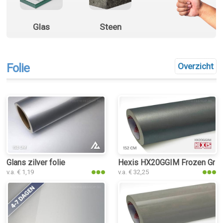
Glas
Steen
Folie
Overzicht
Glans zilver folie
Hexis HX20GGIM Frozen Grey 
v.a. € 1,19
v.a. € 32,25