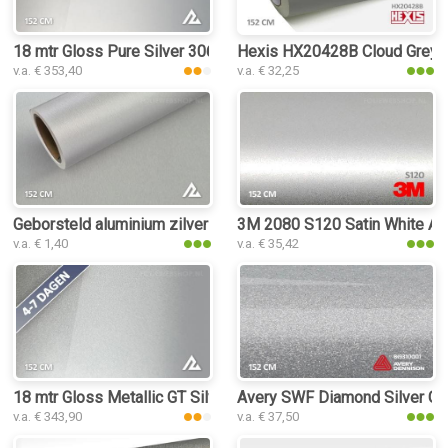
18 mtr Gloss Pure Silver 3061 folie
Hexis HX20428B Cloud Grey G
v.a. € 353,40
v.a. € 32,25
Geborsteld aluminium zilver folie
3M 2080 S120 Satin White Alu
v.a. € 1,40
v.a. € 35,42
18 mtr Gloss Metallic GT Silver 3171 folie
Avery SWF Diamond Silver Glo
v.a. € 343,90
v.a. € 37,50