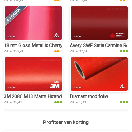
v.a. € 334,40
v.a. € 19,80
18 mtr Gloss Metallic Cherry Red 3068 folie
Avery SWF Satin Carmine Red 
v.a. € 353,40
v.a. € 37,50
3M 2080 M13 Matte Hotrod Red folie
Diamant rood folie
v.a. € 35,42
v.a. € 1,33
Profiteer van korting