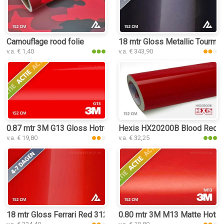
Camouflage rood folie
18 mtr Gloss Metallic Tourmal
v.a. € 1,40
v.a. € 343,90
0.87 mtr 3M G13 Gloss Hotrod Red
Hexis HX20200B Blood Red Gl
v.a. € 19,80
v.a. € 32,25
18 mtr Gloss Ferrari Red 3125 folie
0.80 mtr 3M M13 Matte Hotro