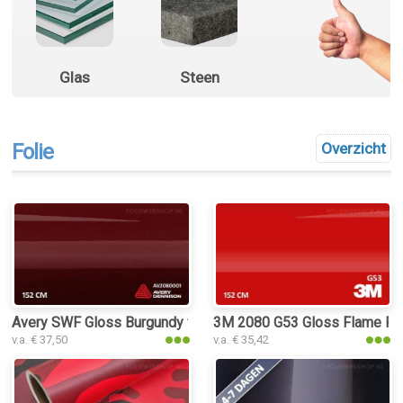
Glas
Steen
Folie
Overzicht
Avery SWF Gloss Burgundy folie
3M 2080 G53 Gloss Flame Red
v.a. € 37,50
v.a. € 35,42