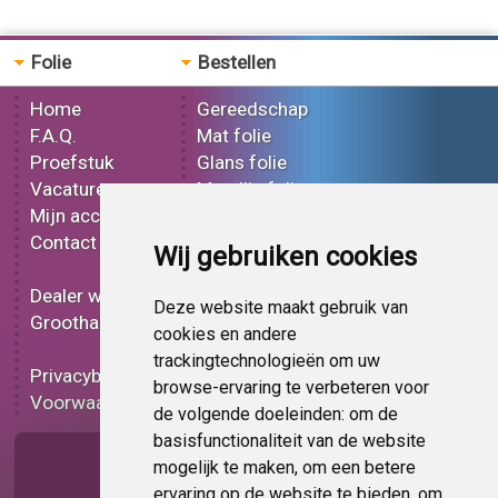
Folie
Bestellen
Home
Gereedschap
F.A.Q.
Mat folie
Proefstuk
Glans folie
Vacatures
Metallic folie
Mijn account
3D folie
Contact
Effect folie
Wij gebruiken cookies
Bedrukt folie
Dealer worden
Carbon folie
Deze website maakt gebruik van
Groothandel
Tint folie
cookies en andere
Functionele folie
trackingtechnologieën om uw
Privacybeleid
Folie korting
browse-ervaring te verbeteren voor
Voorwaarden
Op bestelling
de volgende doeleinden:
om de
basisfunctionaliteit van de website
Pagina delen
mogelijk te maken
,
om een betere
ervaring op de website te bieden
,
om