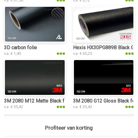
v.a. € 37,50
v.a. € 0,72
3D carbon folie
Hexis HX30PG889B Black Grain
v.a. € 1,40
v.a. € 65,25
3M 2080 M12 Matte Black folie
3M 2080 G12 Gloss Black foli
v.a. € 35,42
v.a. € 35,42
Profiteer van korting