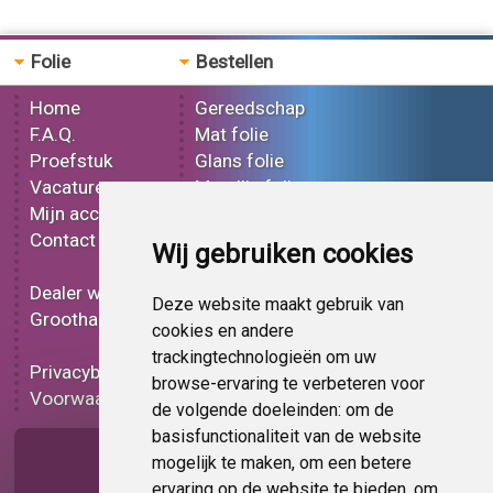
Folie
Bestellen
Home
Gereedschap
F.A.Q.
Mat folie
Proefstuk
Glans folie
Vacatures
Metallic folie
Mijn account
3D folie
Contact
Effect folie
Wij gebruiken cookies
Bedrukt folie
Dealer worden
Carbon folie
Deze website maakt gebruik van
Groothandel
Tint folie
cookies en andere
Functionele folie
trackingtechnologieën om uw
Privacybeleid
Folie korting
browse-ervaring te verbeteren voor
Voorwaarden
Op bestelling
de volgende doeleinden:
om de
basisfunctionaliteit van de website
Pagina delen
mogelijk te maken
,
om een betere
ervaring op de website te bieden
,
om