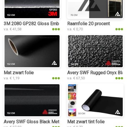
3M 2080 GP282 Gloss Ember Black folie
Raamfolie 20 procent
v.a. € 41,58
v.a. € 0,70
Mat zwart folie
Avery SWF Rugged Onyx Black
v.a. € 1,19
v.a. € 67,50
Avery SWF Gloss Black Metallic folie
Mat zwart tint folie