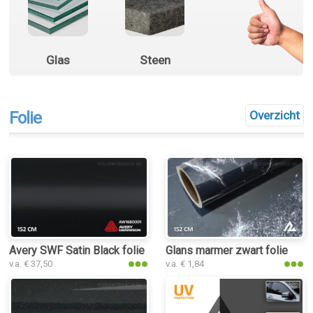
Glas
Steen
Folie
Overzicht
Avery SWF Satin Black folie
Glans marmer zwart folie
v.a. € 37,50
v.a. € 1,84