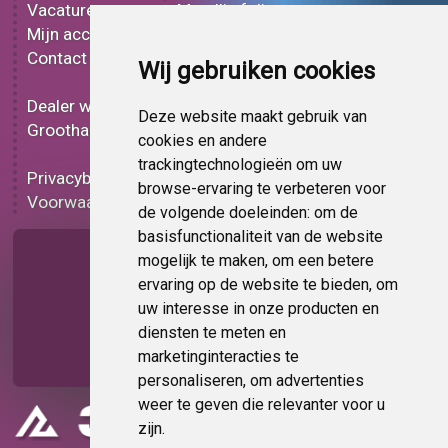
Vacatures
Metallic folie
Mijn account
3D folie
Contact
Effect folie
Wij gebruiken cookies
Bedrukt folie
Dealer worden
Carbon folie
Deze website maakt gebruik van
Groothandel
Tint folie
cookies en andere
Functionele folie
trackingtechnologieën om uw
Privacybeleid
Folie korting
browse-ervaring te verbeteren voor
Voorwaarden
Op bestelling
de volgende doeleinden:
om de
basisfunctionaliteit van de website
Pagina delen
mogelijk te maken
,
om een betere
ervaring op de website te bieden
,
om
uw interesse in onze producten en
diensten te meten en
marketinginteracties te
personaliseren
,
om advertenties
weer te geven die relevanter voor u
zijn
.