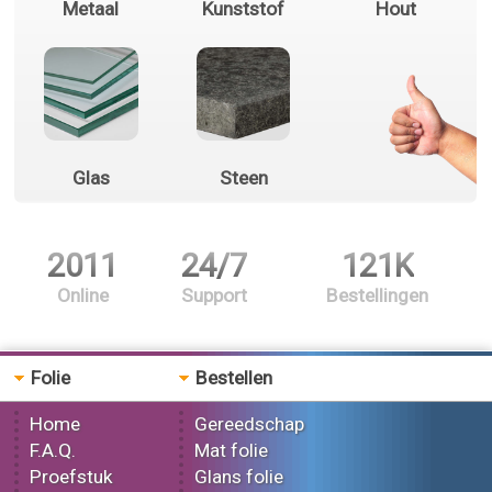
Metaal
Kunststof
Hout
Glas
Steen
2011
24/7
121K
Online
Support
Bestellingen
Folie
Bestellen
Home
Gereedschap
F.A.Q.
Mat folie
Proefstuk
Glans folie