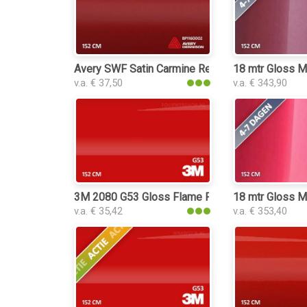
Avery SWF Satin Carmine Red folie
18 mtr Gloss Me
v.a. € 37,50
v.a. € 343,90
3M 2080 G53 Gloss Flame Red folie
18 mtr Gloss Me
v.a. € 35,42
v.a. € 353,40