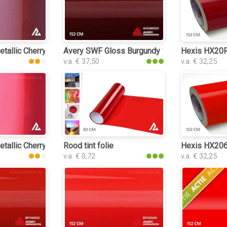
tallic Cherry Red 3160 folie
Avery SWF Gloss Burgundy folie
Hexis HX20R
v.a. € 37,50
v.a. € 32,25
tallic Cherry Red 3068 folie
Rood tint folie
Hexis HX206
v.a. € 0,72
v.a. € 32,25