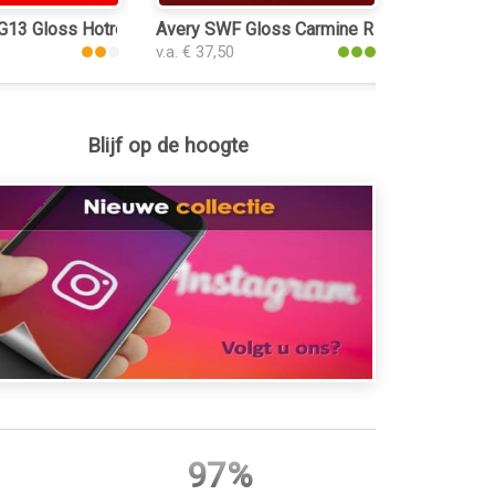
 G13 Gloss Hotrod Red
Avery SWF Gloss Carmine Red folie
v.a. € 37,50
Blijf op de hoogte
97%