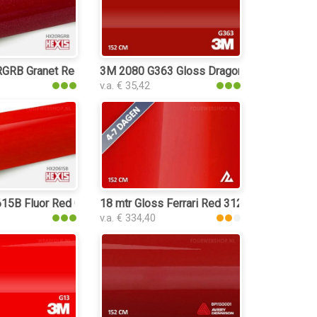
GRB Granet Red Gloss folie
3M 2080 G363 Gloss Dragon Fire Red folie
v.a. € 35,42
15B Fluor Red Gloss folie
18 mtr Gloss Ferrari Red 3125 folie
v.a. € 334,40