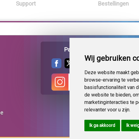
Support
Bestellingen
Pagina delen
Wij gebruiken c
Deze website maakt gebr
browse-ervaring te verb
basisfunctionaliteit van
de website te bieden
,
om
marketinginteracties te 
relevanter voor u zijn
.
ie
Ik ga akkoord
Ik wei