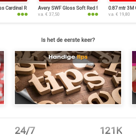
s Cardinal Red folie
Avery SWF Gloss Soft Red folie
0.87 mtr 3M
v.a. € 37,50
v.a. € 19,80
Is het de eerste keer?
24/7
121K