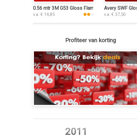
0.56 mtr 3M G53 Gloss Flame Red
Avery SWF Glos
v.a. € 14,85
v.a. € 37,50
Profiteer van korting
2011