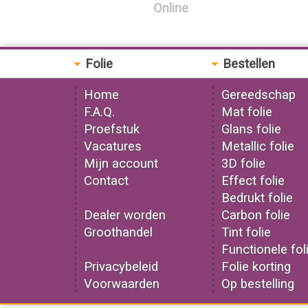
Online
Folie
Bestellen
Home
Gereedschap
F.A.Q.
Mat folie
Proefstuk
Glans folie
Vacatures
Metallic folie
Mijn account
3D folie
Contact
Effect folie
Bedrukt folie
Dealer worden
Carbon folie
Groothandel
Tint folie
Functionele fol
Privacybeleid
Folie korting
Voorwaarden
Op bestelling