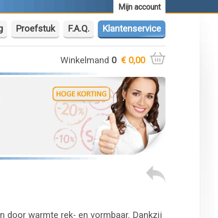
Mijn account
g
Proefstuk
F.A.Q.
Klantenservice
Winkelmand
0
€ 0,00
n door warmte rek- en vormbaar. Dankzij